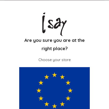
Køb nu
Midi denimnederdel med strech
Asymmetrisk knapdetalje
Høj talje
Are you sure you are at the
Slids og lynlås i bag
right place?
98 % bomuld, 2 % elastan – blød og fleksibel denim
Let A-formet i knælængde
Choose your store
Beskrivelse og materiale
Levering & Retur
Kundeanmeldelser