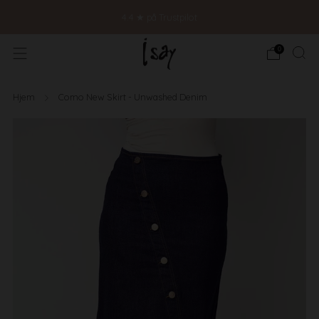
4.4 ★ på Trustpilot
0
Hjem
Como New Skirt - Unwashed Denim