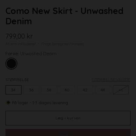
Como New Skirt - Unwashed
Denim
Normal
799,00 kr
pris
Moms inkluderet
Fragt beregnes i kassen
Farve:
Unwashed Denim
STØRRELSE
STØRRELSESGUIDE
34
36
38
40
42
44
46
På lager - 1-3 dages levering
Læg i kurven