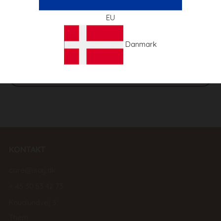
EU
Vær den første til at skrive en anmeldelse
Danmark
Skriv en anmeldelse
Stil et spørgsmål
KONTAKT
care@isay.dk
+ 45 30 53 42 73
Knudlundvej 3
Them