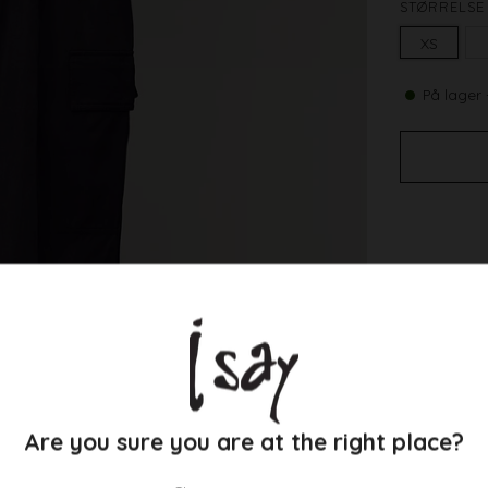
STØRRELSE
XS
På lager 
Midi-læ
Elastisk
Store 
Let og
Are you sure you are at the right place?
70% vi
Minimal