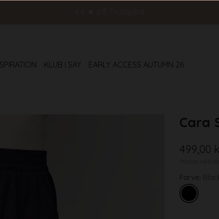
4.4 ★ på Trustpilot
NSPIRATION
KLUB I SAY
EARLY ACCESS AUTUMN 26
Cara S
Normal
499,00 
pris
Moms inklud
Farve:
Blac