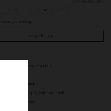
STØRRELSESGUIDE
S
M
L
XL
2XL
- 1-3 dages levering
Læg i kurven
ngde med et let og luftigt fald
 talje
sidelommer med klap
 åndbart Viskose/ polyester materiale
scose 30% polyester
istisk design