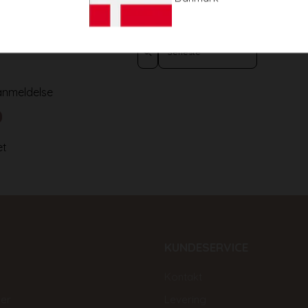
Anmeldelser (0)
Spørgsmål (0)
Sort reviews by
 anmeldelse
et
KUNDESERVICE
Kontakt
ler
Levering