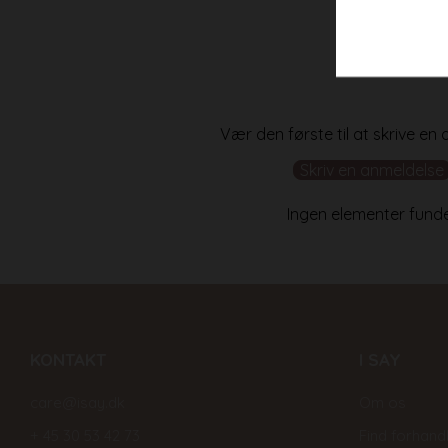
Vær den første til at skrive en
Skriv en anmeldelse
Ingen elementer fund
KONTAKT
I SAY
care@isay.dk
Om os
+ 45 30 53 42 73
Find forhand