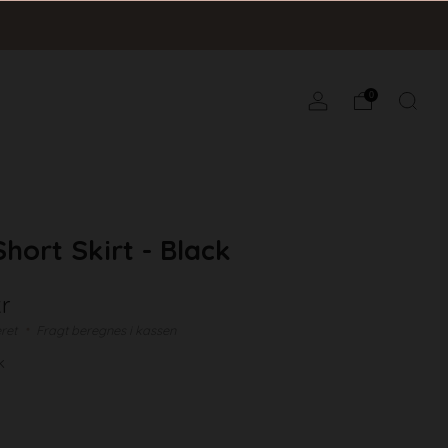
0
hort Skirt - Black
kr
eret
Fragt beregnes i kassen
k